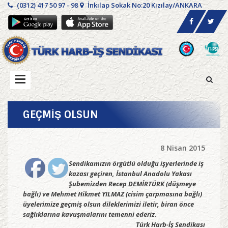
(0312) 417 50 97 - 98
İnkılap Sokak No:20 Kızılay/ANKARA
GEÇMİŞ OLSUN
8 Nisan 2015
Sendikamızın örgütlü olduğu işyerlerinde iş
kazası geçiren, İstanbul Anadolu Yakası
Şubemizden Recep DEMİRTÜRK (düşmeye
bağlı) ve Mehmet Hikmet YILMAZ (cisim çarpmasına bağlı)
üyelerimize geçmiş olsun dileklerimizi iletir, biran önce
sağlıklarına kavuşmalarını temenni ederiz.
Türk Harb-İş Sendikası