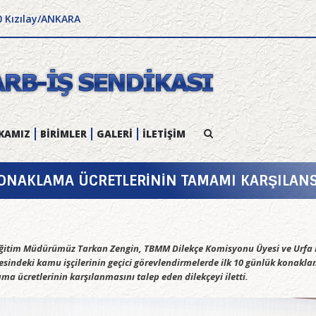
0 Kızılay/ANKARA
KAMIZ
BİRİMLER
GALERİ
İLETİŞİM
KONAKLAMA ÜCRETLERİNİN TAMAMI KARŞILAN
itim Müdürümüz Tarkan Zengin, TBMM Dilekçe Komisyonu Üyesi ve Urfa Mi
indeki kamu işçilerinin geçici görevlendirmelerde ilk 10 günlük konaklam
a ücretlerinin karşılanmasını talep eden dilekçeyi iletti.