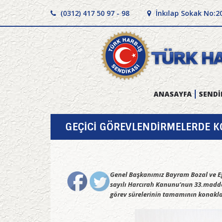
(0312) 417 50 97 - 98
İnkılap Sokak No:2
ANASAYFA
SENDİ
GEÇİCİ GÖREVLENDİRMELERDE 
Genel Başkanımız Bayram Bozal ve Eğ
sayılı Harcırah Kanunu’nun 33.maddes
görev sürelerinin tamamının konaklam