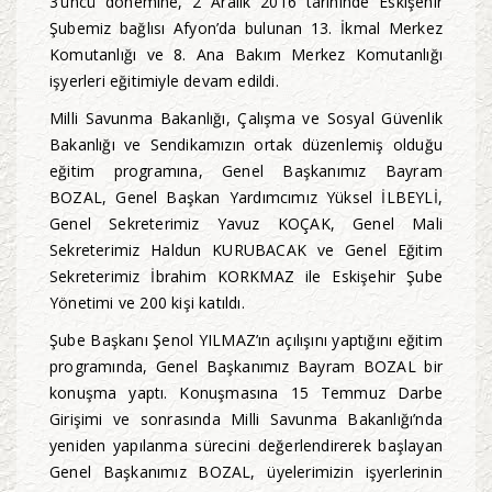
3’üncü dönemine, 2 Aralık 2016 tarihinde Eskişehir
Şubemiz bağlısı Afyon’da bulunan 13. İkmal Merkez
Komutanlığı ve 8. Ana Bakım Merkez Komutanlığı
işyerleri eğitimiyle devam edildi.
Milli Savunma Bakanlığı, Çalışma ve Sosyal Güvenlik
Bakanlığı ve Sendikamızın ortak düzenlemiş olduğu
eğitim programına, Genel Başkanımız Bayram
BOZAL, Genel Başkan Yardımcımız Yüksel İLBEYLİ,
Genel Sekreterimiz Yavuz KOÇAK, Genel Mali
Sekreterimiz Haldun KURUBACAK ve Genel Eğitim
Sekreterimiz İbrahim KORKMAZ ile Eskişehir Şube
Yönetimi ve 200 kişi katıldı.
Şube Başkanı Şenol YILMAZ’ın açılışını yaptığını eğitim
programında, Genel Başkanımız Bayram BOZAL bir
konuşma yaptı. Konuşmasına 15 Temmuz Darbe
Girişimi ve sonrasında Milli Savunma Bakanlığı’nda
yeniden yapılanma sürecini değerlendirerek başlayan
Genel Başkanımız BOZAL, üyelerimizin işyerlerinin