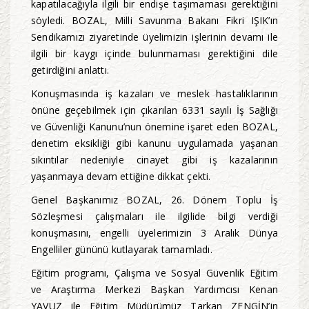
kapatılacağıyla ilgili bir endişe taşımaması gerektiğini
söyledi. BOZAL, Milli Savunma Bakanı Fikri IŞIK’ın
Sendikamızı ziyaretinde üyelimizin işlerinin devamı ile
ilgili bir kaygı içinde bulunmaması gerektiğini dile
getirdiğini anlattı.
Konuşmasında iş kazaları ve meslek hastalıklarının
önüne geçebilmek için çıkarılan 6331 sayılı İş Sağlığı
ve Güvenliği Kanunu’nun önemine işaret eden BOZAL,
denetim eksikliği gibi kanunu uygulamada yaşanan
sıkıntılar nedeniyle cinayet gibi iş kazalarının
yaşanmaya devam ettiğine dikkat çekti.
Genel Başkanımız BOZAL, 26. Dönem Toplu İş
Sözleşmesi çalışmaları ile ilgilide bilgi verdiği
konuşmasını, engelli üyelerimizin 3 Aralık Dünya
Engelliler gününü kutlayarak tamamladı.
Eğitim programı, Çalışma ve Sosyal Güvenlik Eğitim
ve Araştırma Merkezi Başkan Yardımcısı Kenan
YAVUZ ile Eğitim Müdürümüz Tarkan ZENGİN’in