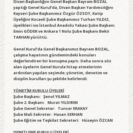
Divan Başkanlığını Genel Başkan Bayram BOZAL
yaptığı Genel Kurul’da, Divan Başkan Yardımcılığını
Kayseri Şube Başkanımız Özgür ÖZSOY, Katip
Üyeliğini Kocaeli Şube Başkanımız Turhan YILDIZ,
üyelikleri ise İstanbul Anadolu Yakası Şube Başkanı
Emin GÖDEK ve Ankara 1 Nolu Şube Başkanı Bekir
TARHAN yürüttü.
Genel Kurul’da Genel Başkanımız Bayram BOZAL,
çalışma hayatının gündemindeki konuları
değerlendiren bir konuşma yaptı. Daha sonra söz
alan üyelerin Genel Kurula hitap etmelerinin
ardından yapılan seçimde; yönetim, denetim ve
disiplin kurulları şu şekilde belirlendi.
YÖNETİM KURULU ÜYELERİ
Şube Başkanı: Şenol YILMAZ
Şube 2. Başkanı: Murat YILDIRIM
Şube Genel Sekreter: Tuncer ERAKAY
Şube Mali Sekreter: Hasan SERHAN
Şube Eğitim ve Teşkilat Sekreteri: Hüseyin ÖZCAN
DENETLEME KURULU ÜYELERİ