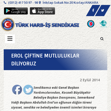
(0312) 417 50 97 - 98
İnkılap Sokak No:20 Kızılay/ANKARA
EROL ÇİFTİNE MUTLULUKLAR
DİLİYORUZ
2 Eylül 2014
Sendikamız eski Genel Başkan
Yardımcılarından, Kocaeli Büyükşehir
Belediye Başkan Danışmanı, Semerkand
Vakfı Başkanı Abdullah Erol’un oğlunun düğün töreni
siyaset, sendika ve belediyeden önemli isimleri biraraya