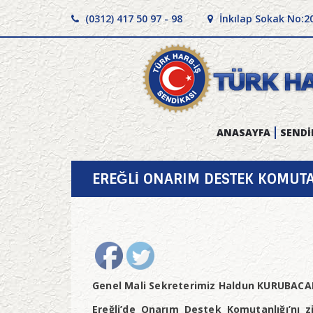
(0312) 417 50 97 - 98
İnkılap Sokak No:2
ANASAYFA
SENDİ
EREĞLİ ONARIM DESTEK KOMUTA
Genel Mali Sekreterimiz Haldun KURUBACAK v
Ereğli’de Onarım Destek Komutanlığı’nı z