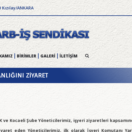
0 Kızılay/ANKARA
KAMIZ
BİRİMLER
GALERİ
İLETİŞİM
NLIĞINI ZİYARET
e Kocaeli Şube Yöneticilerimiz, işyeri ziyaretleri kapsamında
iyaret eden Yöneticilerimiz, ilk olarak İşyeri Komutanı Ya