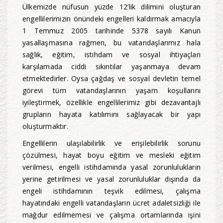
Ülkemizde nüfusun yüzde 12’lik dilimini oluşturan
engellilerimizin önündeki engelleri kaldırmak amacıyla
1 Temmuz 2005 tarihinde 5378 sayılı Kanun
yasallaşmasına rağmen, bu vatandaşlarımız hala
sağlık, eğitim, istihdam ve sosyal ihtiyaçları
karşılamada ciddi sıkıntılar yaşanmaya devam
etmektedirler. Oysa çağdaş ve sosyal devletin temel
görevi tüm vatandaşlarının yaşam koşullarını
iyileştirmek, özellikle engellilerimiz gibi dezavantajlı
grupların hayata katılımını sağlayacak bir yapı
oluşturmaktır.
Engellilerin ulaşılabilirlik ve erişilebilirlik sorunu
çözülmesi, hayat boyu eğitim ve mesleki eğitim
verilmesi, engelli istihdamında yasal zorunlulukların
yerine getirilmesi ve yasal zorunluluklar dışında da
engeli istihdamının teşvik edilmesi, çalışma
hayatındaki engelli vatandaşların ücret adaletsizliği ile
mağdur edilmemesi ve çalışma ortamlarında işini