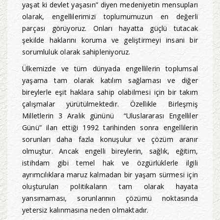
yaşat ki devlet yaşasın” diyen medeniyetin mensupları
olarak, engellilerimizi toplumumuzun en değerli
parçası görüyoruz. Onları hayatta güçlü tutacak
şekilde haklarını koruma ve geliştirmeyi insani bir
sorumluluk olarak sahipleniyoruz.
Ülkemizde ve tüm dünyada engellilerin toplumsal
yaşama tam olarak katılım sağlaması ve diğer
bireylerle eşit haklara sahip olabilmesi için bir takım
çalışmalar yürütülmektedir. Özellikle Birleşmiş
Milletlerin 3 Aralık gününü “Uluslararası Engelliler
Günü” ilan ettiği 1992 tarihinden sonra engellilerin
sorunları daha fazla konuşulur ve çözüm aranır
olmuştur. Ancak engelli bireylerin, sağlık, eğitim,
istihdam gibi temel hak ve özgürlüklerle ilgili
ayrımcılıklara maruz kalmadan bir yaşam sürmesi için
oluşturulan politikaların tam olarak hayata
yansımaması, sorunlarının çözümü noktasında
yetersiz kalınmasına neden olmaktadır.