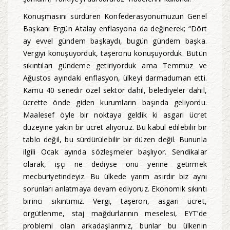
Konuşmasını sürdüren Konfederasyonumuzun Genel
Başkanı Ergün Atalay enflasyona da değinerek; “Dört
ay evvel gündem başkaydı, bugün gündem başka.
Vergiyi konuşuyorduk, taşeronu konuşuyorduk. Bütün
sıkıntıları gündeme getiriyorduk ama Temmuz ve
Ağustos ayındaki enflasyon, ülkeyi darmaduman etti.
Kamu 40 senedir özel sektör dahil, belediyeler dahil,
ücrette önde giden kurumların başında geliyordu.
Maalesef öyle bir noktaya geldik ki asgari ücret
düzeyine yakın bir ücret alıyoruz. Bu kabul edilebilir bir
tablo değil, bu sürdürülebilir bir düzen değil. Bununla
ilgili Ocak ayında sözleşmeler başlıyor. Sendikalar
olarak, işçi ne dediyse onu yerine getirmek
mecburiyetindeyiz. Bu ülkede yarım asırdır biz aynı
sorunları anlatmaya devam ediyoruz. Ekonomik sıkıntı
birinci sıkıntımız. Vergi, taşeron, asgari ücret,
örgütlenme, staj mağdurlarının meselesi, EYT’de
problemi olan arkadaşlarımız, bunlar bu ülkenin