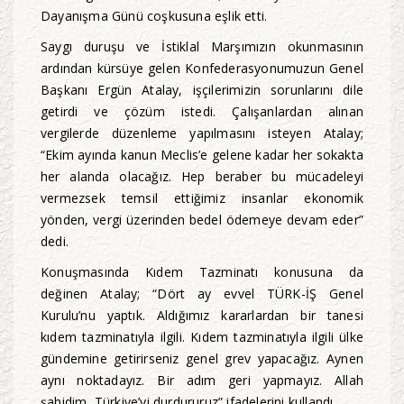
Dayanışma Günü coşkusuna eşlik etti.
Saygı duruşu ve İstiklal Marşımızın okunmasının
ardından kürsüye gelen Konfederasyonumuzun Genel
Başkanı Ergün Atalay, işçilerimizin sorunlarını dile
getirdi ve çözüm istedi. Çalışanlardan alınan
vergilerde düzenleme yapılmasını isteyen Atalay;
“Ekim ayında kanun Meclis’e gelene kadar her sokakta
her alanda olacağız. Hep beraber bu mücadeleyi
vermezsek temsil ettiğimiz insanlar ekonomik
yönden, vergi üzerinden bedel ödemeye devam eder”
dedi.
Konuşmasında Kıdem Tazminatı konusuna da
değinen Atalay; “Dört ay evvel TÜRK-İŞ Genel
Kurulu’nu yaptık. Aldığımız kararlardan bir tanesi
kıdem tazminatıyla ilgili. Kıdem tazminatıyla ilgili ülke
gündemine getirirseniz genel grev yapacağız. Aynen
aynı noktadayız. Bir adım geri yapmayız. Allah
şahidim, Türkiye’yi durdururuz” ifadelerini kullandı.