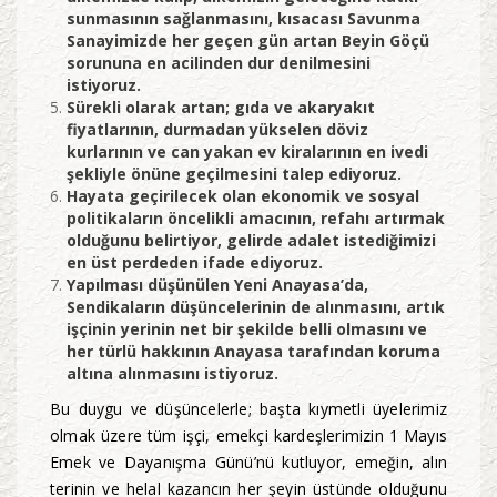
sunmasının sağlanmasını, kısacası Savunma
Sanayimizde her geçen gün artan Beyin Göçü
sorununa en acilinden dur denilmesini
istiyoruz.
Sürekli olarak artan; gıda ve akaryakıt
fiyatlarının, durmadan yükselen döviz
kurlarının ve can yakan ev kiralarının en ivedi
şekliyle önüne geçilmesini talep ediyoruz.
Hayata geçirilecek olan ekonomik ve sosyal
politikaların öncelikli amacının, refahı artırmak
olduğunu belirtiyor, gelirde adalet istediğimizi
en üst perdeden ifade ediyoruz.
Yapılması düşünülen Yeni Anayasa’da,
Sendikaların düşüncelerinin de alınmasını, artık
işçinin yerinin net bir şekilde belli olmasını ve
her türlü hakkının Anayasa tarafından koruma
altına alınmasını istiyoruz.
Bu duygu ve düşüncelerle; başta kıymetli üyelerimiz
olmak üzere tüm işçi, emekçi kardeşlerimizin 1 Mayıs
Emek ve Dayanışma Günü’nü kutluyor, emeğin, alın
terinin ve helal kazancın her şeyin üstünde olduğunu