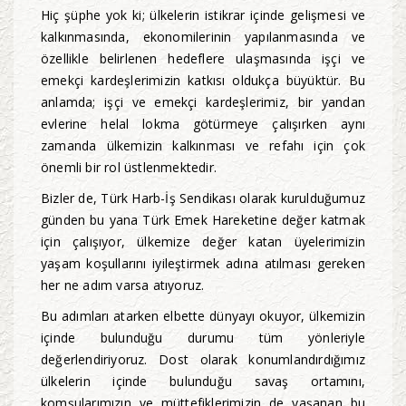
Hiç şüphe yok ki; ülkelerin istikrar içinde gelişmesi ve
kalkınmasında, ekonomilerinin yapılanmasında ve
özellikle belirlenen hedeflere ulaşmasında işçi ve
emekçi kardeşlerimizin katkısı oldukça büyüktür. Bu
anlamda; işçi ve emekçi kardeşlerimiz, bir yandan
evlerine helal lokma götürmeye çalışırken aynı
zamanda ülkemizin kalkınması ve refahı için çok
önemli bir rol üstlenmektedir.
Bizler de, Türk Harb-İş Sendikası olarak kurulduğumuz
günden bu yana Türk Emek Hareketine değer katmak
için çalışıyor, ülkemize değer katan üyelerimizin
yaşam koşullarını iyileştirmek adına atılması gereken
her ne adım varsa atıyoruz.
Bu adımları atarken elbette dünyayı okuyor, ülkemizin
içinde bulunduğu durumu tüm yönleriyle
değerlendiriyoruz. Dost olarak konumlandırdığımız
ülkelerin içinde bulunduğu savaş ortamını,
komşularımızın ve müttefiklerimizin de yaşanan bu