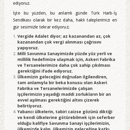
ediyoruz.
İşte bu yüzden, bu anlamlı günde Türk Harb-İş
Sendikası olarak bir kez daha, haklı taleplerimizi en
gür sesimizle tekrar ediyoruz;
Vergide Adalet diyor; az kazanandan az, çok
kazanandan çok vergi alınması çağrısını
yapıyoruz.
Milli Savunma Sanayimizde yüzde yüz yerli ve
millilik hedefimize ulaşmak için, Askeri Fabrika
ve Tersanelerimize daha çok sahip çıkılması
gerektiğini ifade ediyoruz.
Ülkemizin geleceğini doğrudan ilgilendiren,
tam anlamıyla bir beka konusu olan Askeri
Fabrika ve Tersanelerimizde çalışan
işçilerimizin yaşadığı maddi zorlukların bir an
evvel aşılması gerektiğini altını çizerek
belirtiyoruz.
Yabancı ülkelerin, tabiri caizse gözünü diktiği
ve kendi ülkelerine götürebilmek için seferber
olduğu kalifiye Savunma Sanayi işçilerimizin,
ülkemizde kalıp, ülkemizin geleceğine katkı