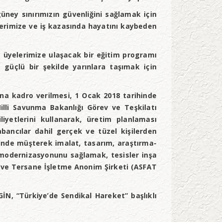
ey sınırımızın güvenliğini sağlamak için
tlerimize ve iş kazasında hayatını kaybeden
 üyelerimize ulaşacak bir eğitim programı
 güçlü bir şekilde yarınlara taşımak için
na kadro verilmesi, 1 Ocak 2018 tarihinde
illi Savunma Bakanlığı Görev ve Teşkilatı
iyetlerini kullanarak, üretim planlaması
ancılar dahil gerçek ve tüzel kişilerden
iğinde müşterek imalat, tasarım, araştırma-
e modernizasyonunu sağlamak, tesisler inşa
 ve Tersane İşletme Anonim Şirketi (ASFAT
, “Türkiye’de Sendikal Hareket” başlıklı