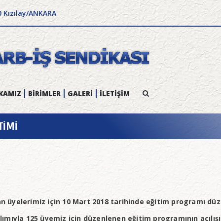
0 Kızılay/ANKARA
KAMIZ
BİRİMLER
GALERİ
İLETİŞİM
TİMİ
an üyelerimiz için 10 Mart 2018 tarihinde eğitim programı düz
mıyla 125 üyemiz için düzenlenen eğitim programının açılışın