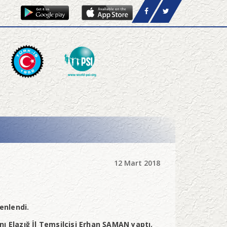
12 Mart 2018
enlendi.
ı Elazığ İl Temsilcisi Erhan ŞAMAN yaptı.