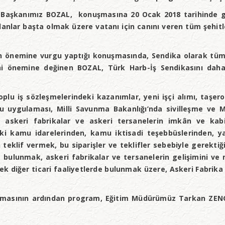
Başkanımız BOZAL, konuşmasına 20 Ocak 2018 tarihinde gün
olanlar başta olmak üzere vatanı için canını veren tüm şehi
n önemine vurgu yaptığı konuşmasında, Sendika olarak tüm
rihi önemine değinen BOZAL, Türk Harb-İş Sendikasını daha
u iş sözleşmelerindeki kazanımlar, yeni işçi alımı, taşero
u uygulaması, Milli Savunma Bakanlığı’nda sivilleşme ve M
e a
skeri fabrikalar ve askeri tersanelerin imkân ve kabil
 kamu idarelerinden, kamu iktisadi teşebbüslerinden, yab
in teklif vermek, bu siparişler ve teklifler sebebiyle gerekt
de bulunmak, askeri fabrikalar ve tersanelerin gelişimini v
 diğer ticari faaliyetlerde bulunmak üzere, Askeri Fabrika
asının ardından program, Eğitim Müdürümüz Tarkan ZENGİN