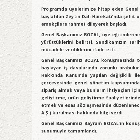
Programda üyelerimize hitap eden Genel 
başlatılan Zeytin Dalı Harekatı’nda şehit 
emekçilere rahmet dileyerek başladı.
Genel Başkanımız BOZAL, üye eğitimlerini
yürüttüklerini belirtti. Sendikamızın ta
mücadele verdiklerini ifade etti.
Genel Başkanımız BOZAL konuşmasında topl
başlayan iş davalarında zorunlu arabuluc
Hakkında Kanun’da yapılan değişiklik il
çerçevesinde genel yönetim kapsamındaki
sipariş almak veya bunların ihtiyaçları iç
geliştirme, ürün geliştirme faaliyetlerin
etmek ve esas sözleşmesinde düzenlenecek
A.Ş.) kurulması hakkında bilgi verdi.
Genel Başkanımız Bayram BOZAL’ın konuşm
sunumuyla tamamlandı.