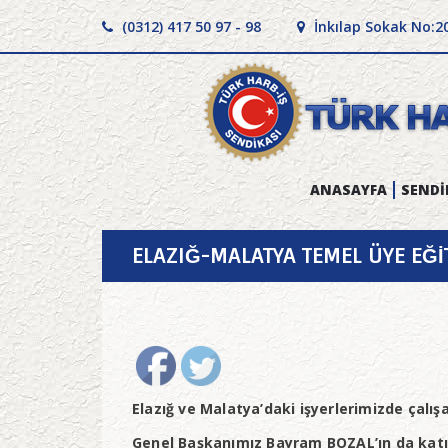
(0312) 417 50 97 - 98
İnkılap Sokak No:2
ANASAYFA
SENDİ
ELAZIĞ-MALATYA TEMEL ÜYE EĞİ
Elazığ ve Malatya’daki işyerlerimizde çalış
Genel Başkanımız Bayram BOZAL’ın da katılı