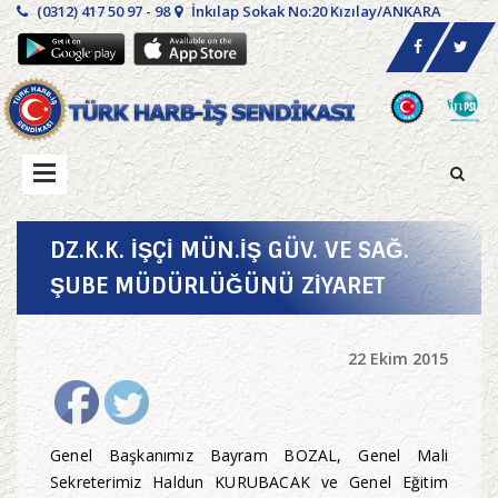
(0312) 417 50 97 - 98
İnkılap Sokak No:20 Kızılay/ANKARA
DZ.K.K. İŞÇİ MÜN.İŞ GÜV. VE SAĞ.
ŞUBE MÜDÜRLÜĞÜNÜ ZİYARET
22 Ekim 2015
Genel Başkanımız Bayram BOZAL, Genel Mali
Sekreterimiz Haldun KURUBACAK ve Genel Eğitim