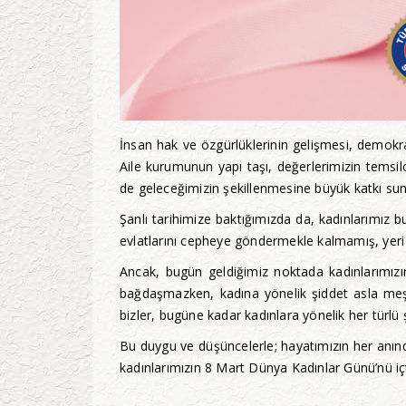
İnsan hak ve özgürlüklerinin gelişmesi, demokra
Aile kurumunun yapı taşı, değerlerimizin temsilci
de geleceğimizin şekillenmesine büyük katkı su
Şanlı tarihimize baktığımızda da, kadınlarımız b
evlatlarını cepheye göndermekle kalmamış, yeri
Ancak, bugün geldiğimiz noktada kadınlarımızın
bağdaşmazken, kadına yönelik şiddet asla meşru
bizler, bugüne kadar kadınlara yönelik her türl
Bu duygu ve düşüncelerle; hayatımızın her anınd
kadınlarımızın 8 Mart Dünya Kadınlar Günü’nü içt