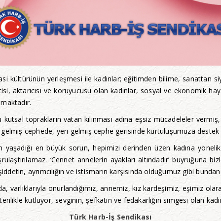
si kültürünün yerleşmesi ile kadınlar; eğitimden bilime, sanattan siy
si, aktarıcısı ve koruyucusu olan kadınlar, sosyal ve ekonomik hayatt
nmaktadır.
u kutsal toprakların vatan kılınması adına eşsiz mücadeleler vermiş, v
 gelmiş cephede, yeri gelmiş cephe gerisinde kurtuluşumuza destek
 yaşadığı en büyük sorun, hepimizi derinden üzen kadına yönelik şi
laştırılamaz. ‘Cennet annelerin ayakları altındadır’ buyruğuna bizl
ü şiddetin, ayrımcılığın ve istismarın karşısında olduğumuz gibi bu
a, varlıklarıyla onurlandığımız, annemiz, kız kardeşimiz, eşimiz ola
enlikle kutluyor, sevginin, şefkatin ve fedakarlığın simgesi olan kadı
Türk Harb-İş Sendikası