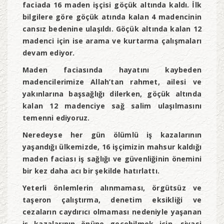
faciada 16 maden işçisi göçük altında kaldı. İlk
bilgilere göre göçük atında kalan 4 madencinin
cansız bedenine ulaşıldı. Göçük altında kalan 12
madenci için ise arama ve kurtarma çalışmaları
devam ediyor.
Maden faciasında hayatını kaybeden
madencilerimize Allah’tan rahmet, ailesi ve
yakınlarına başsağlığı dilerken, göçük altında
kalan 12 madenciye sağ salim ulaşılmasını
temenni ediyoruz.
Neredeyse her gün ölümlü iş kazalarının
yaşandığı ülkemizde, 16 işçimizin mahsur kaldığı
maden faciası iş sağlığı ve güvenliğinin önemini
bir kez daha acı bir şekilde hatırlattı.
Yeterli önlemlerin alınmaması, örgütsüz ve
taşeron çalıştırma, denetim eksikliği ve
cezaların caydırıcı olmaması nedeniyle yaşanan
iş kazalarının önüne geçebilmek için, siyasi