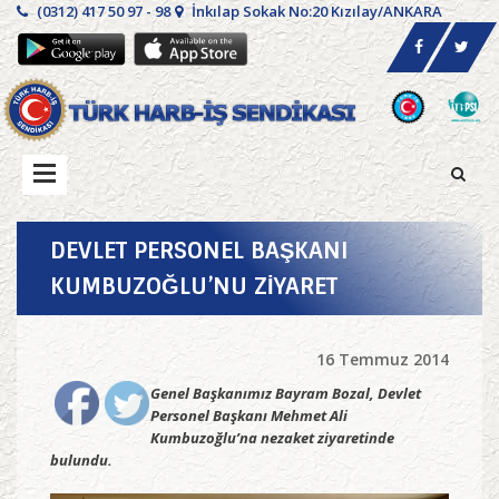
(0312) 417 50 97 - 98
İnkılap Sokak No:20 Kızılay/ANKARA
DEVLET PERSONEL BAŞKANI
KUMBUZOĞLU’NU ZİYARET
16 Temmuz 2014
Genel Başkanımız Bayram Bozal, Devlet
Personel Başkanı Mehmet Ali
Kumbuzoğlu’na nezaket ziyaretinde
bulundu.