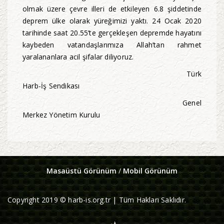
olmak üzere çevre illeri de etkileyen 6.8 şiddetinde
deprem ülke olarak yüreğimizi yaktı. 24 Ocak 2020
tarihinde saat 20.55’te gerçekleşen depremde hayatını
kaybeden vatandaşlarımıza Allah’tan rahmet
yaralananlara acil şifalar diliyoruz.
Türk
Harb-İş Sendikası
Genel
Merkez Yönetim Kurulu
Masaüstü Görünüm
/
Mobil Görünüm
Copyright 2019 © harb-is.org.tr | Tüm Hakları Saklıdır.