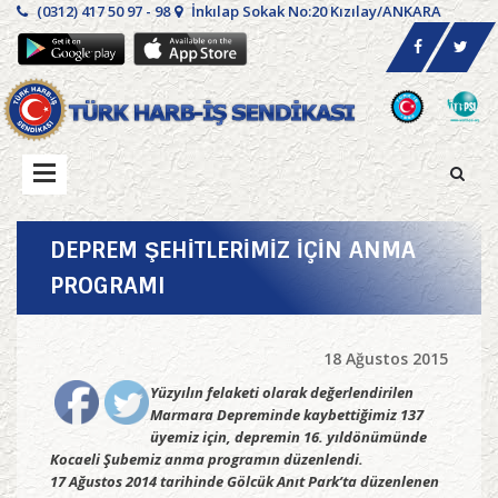
(0312) 417 50 97 - 98
İnkılap Sokak No:20 Kızılay/ANKARA
DEPREM ŞEHİTLERİMİZ İÇİN ANMA
PROGRAMI
18 Ağustos 2015
Yüzyılın felaketi olarak değerlendirilen
Marmara Depreminde kaybettiğimiz 137
üyemiz için, depremin 16. yıldönümünde
Kocaeli Şubemiz anma programın düzenlendi.
17 Ağustos 2014 tarihinde Gölcük Anıt Park’ta düzenlenen