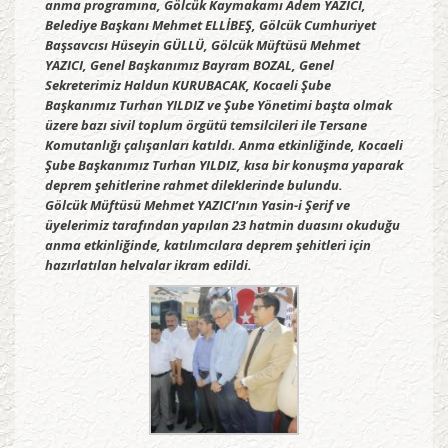
anma programına, Gölcük Kaymakamı Adem YAZICI,
Belediye Başkanı Mehmet ELLİBEŞ, Gölcük Cumhuriyet
Başsavcısı Hüseyin GÜLLÜ, Gölcük Müftüsü Mehmet
YAZICI, Genel Başkanımız Bayram BOZAL, Genel
Sekreterimiz Haldun KURUBACAK, Kocaeli Şube
Başkanımız Turhan YILDIZ ve Şube Yönetimi başta olmak
üzere bazı sivil toplum örgütü temsilcileri ile Tersane
Komutanlığı çalışanları katıldı. Anma etkinliğinde, Kocaeli
Şube Başkanımız Turhan YILDIZ, kısa bir konuşma yaparak
deprem şehitlerine rahmet dileklerinde bulundu.
Gölcük Müftüsü Mehmet YAZICI’nın Yasin-i Şerif ve
üyelerimiz tarafından yapılan 23 hatmin duasını okuduğu
anma etkinliğinde, katılımcılara deprem şehitleri için
hazırlatılan helvalar ikram edildi.