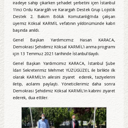
iradeye sahip çıkarken şehadet şerbetini içen İstanbul
1’inci Ordu Karargâh ve Karargah Destek Grup Lojistik
Destek 2. Bakım Bölük Komutanlığı’nda çalışan
üyemiz Köksal KARMİL vefatının yıldönümünde kabri
başında anıldı.
Genel Başkan Yardımcımız Hasan KARACA,
Demokrasi Şehidimiz Köksal KARMİL’i anma programı
için 13 Temmuz 2021 tarihinde İstanbul’daydı.
Genel Başkan Yardımcımız KARACA, İstanbul Şube
İdari Sekreterimiz Mehmet YÜZÜGÜZEL ile birlikte ilk
olarak KARMİL’in ailesini ziyaret ederek, taziyelerini
iletip, acılarını paylaştı. Yöneticilerimiz daha sonra
Demokrasi Şehidimiz Köksal KARMİL’in kabrini ziyaret
ederek, dua ettiler.