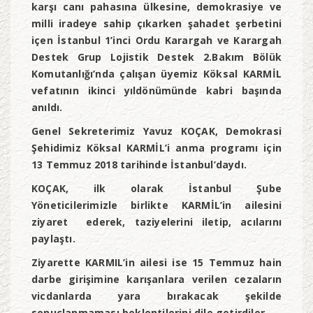
karşı
canı pahasına ülkesine, demokrasiye ve
milli iradeye sahip çıkarken şahadet şerbetini
içen İstanbul 1’inci Ordu Karargah ve Karargah
Destek Grup Lojistik Destek 2.Bakım Bölük
Komutanlığı’nda çalışan üyemiz Köksal KARMİL
vefatının ikinci yıldönümünde kabri başında
anıldı.
Genel Sekreterimiz Yavuz KOÇAK, Demokrasi
Şehidimiz Köksal KARMİL’i anma programı için
13 Temmuz 2018 tarihinde İstanbul’daydı.
KOÇAK, ilk olarak İstanbul Şube
Yöneticilerimizle birlikte KARMİL’in ailesini
ziyaret ederek, taziyelerini iletip, acılarını
paylaştı.
Ziyarette KARMIL’in ailesi ise 15 Temmuz hain
darbe girişimine karışanlara verilen cezaların
vicdanlarda yara bırakacak şekilde
sonuçlanmaması beklentilerini dile getirdiler.