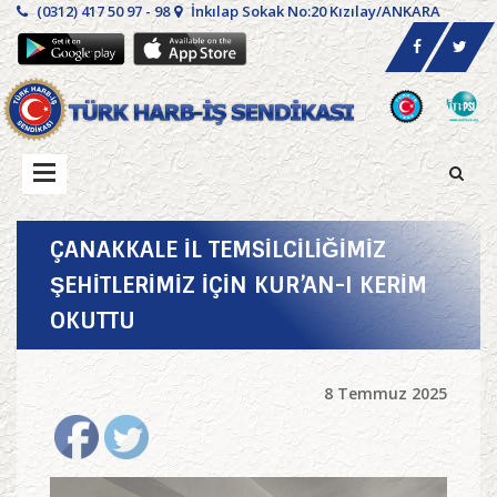
(0312) 417 50 97 - 98
İnkılap Sokak No:20 Kızılay/ANKARA
ÇANAKKALE İL TEMSİLCİLİĞİMİZ
ŞEHİTLERİMİZ İÇİN KUR’AN-I KERİM
OKUTTU
8 Temmuz 2025