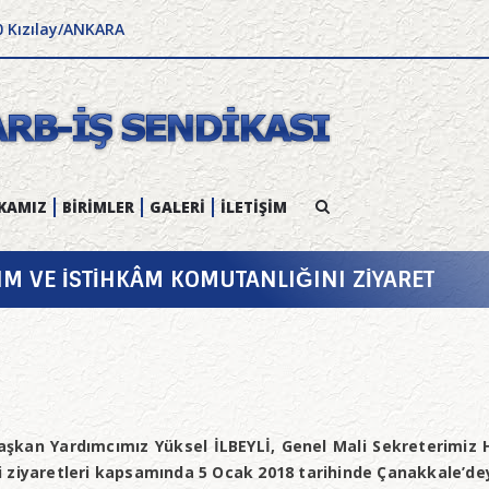
0 Kızılay/ANKARA
KAMIZ
BİRİMLER
GALERİ
İLETİŞİM
M VE İSTİHKÂM KOMUTANLIĞINI ZİYARET
şkan Yardımcımız Yüksel İLBEYLİ, Genel Mali Sekreterimiz
 ziyaretleri kapsamında 5 Ocak 2018 tarihinde Çanakkale’dey