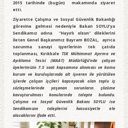
2015 tarihinde (bugün) makamında ziyaret
etti.
Ziyarette Çalışma ve Sosyal Güvenlik Bakanlığı
görevine gelmesi nedeniyle Bakan SOYLU’ya
Sendikamız adına “Hayırlı olsun” dileklerini
ileten Genel Başkanımız Bayram BOZAL, ayrıca
savunma sanayi işyerlerinin tek çatıda
toplanması
,
Kırıkkale
TSK Mühimmat Ayırma ve
Ayıklama Tesisi (MAAT) Müdürlüğü’nde çalışan
üyelerimizin 7.5 saat kapsamına alınması ve kamu
kurum ve kuruluşlarında alt işveren ile yürütülen
işlerde çalışan işçileri kapsayacak olan toplu iş
sözleşmelerinde yaşanan sorunların çözüme
kavuşturulması konularında talepte bulundu.
Çalışma ve Sosyal Güvenlik Bakanı SOYLU ise
Sendikamızın taleplerini hassasiyetle ele
alacaklarını ifade etti.