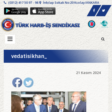
(0312) 417 50 97 - 98
İnkılap Sokak No:20 Kızılay/ANKARA
vedatisikhan_
21 Kasım 2024