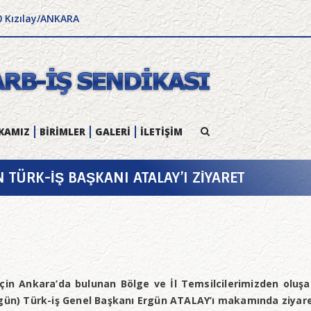
0 Kızılay/ANKARA
KAMIZ
BİRİMLER
GALERİ
İLETİŞİM
N TÜRK-İŞ BAŞKANI ATALAY’I ZİYARET
ı için Ankara’da bulunan Bölge ve İl Temsilcilerimizden ol
ugün) Türk-iş Genel Başkanı Ergün ATALAY’ı makamında ziyaret