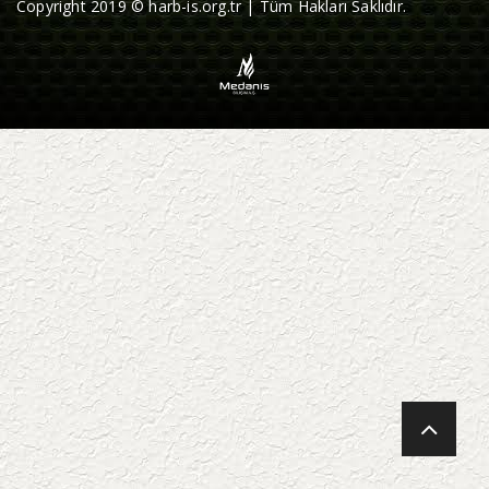
Copyright 2019 © harb-is.org.tr | Tüm Hakları Saklıdır.