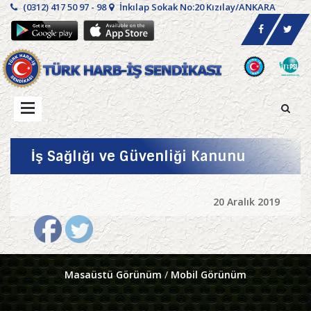
(0312) 417 50 97 - 98
İnkılap Sokak No:20 Kızılay/ANKARA
İş Sağlığı ve Güvenliği Kanunu
20 Aralık 2019
Masaüstü Görünüm
/
Mobil Görünüm