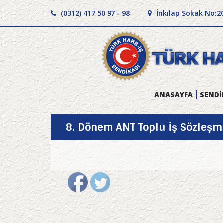
(0312) 417 50 97 - 98
İnkılap Sokak No:2
ANASAYFA
SENDİ
8. Dönem ANT Toplu İş Sözleşm