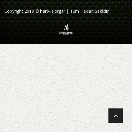
Copyright 2019 © harb-is.org.tr | Tüm Hakları Saklıdır.