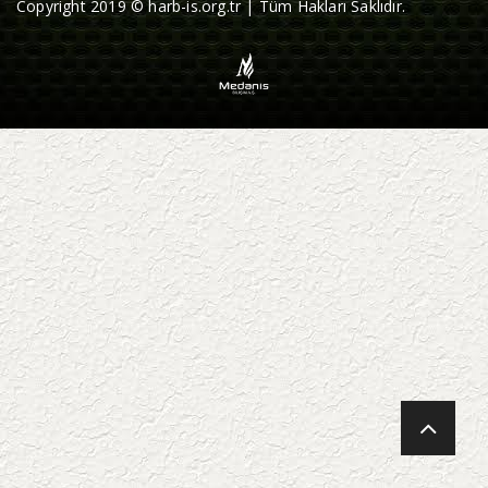
Copyright 2019 © harb-is.org.tr | Tüm Hakları Saklıdır.