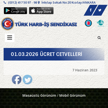
(0312) 417 50 97 - 98
İnkılap Sokak No:20 Kızılay/ANKARA
01.03.2026 ÜCRET CETVELLERİ
7 Haziran 2023
Masaüstü Görünüm
/
Mobil Görünüm