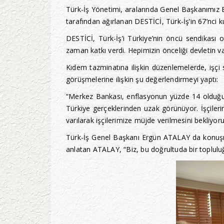
Türk-İş Yönetimi, aralarında Genel Başkanımız
tarafından ağırlanan DESTİCİ, Türk-İş’in 67’nci 
DESTİCİ, Türk-İş’i Türkiye’nin öncü sendikası o
zaman katkı verdi. Hepimizin önceliği devletin va
Kıdem tazminatına ilişkin düzenlemelerde, işçi
görüşmelerine ilişkin şu değerlendirmeyi yaptı:
“Merkez Bankası, enflasyonun yüzde 14 olduğunu
Türkiye gerçeklerinden uzak görünüyor. İşçileri
varılarak işçilerimize müjde verilmesini bekliyoru
Türk-İş Genel Başkanı Ergün ATALAY da konuşması
anlatan ATALAY, “Biz, bu doğrultuda bir topluluğ