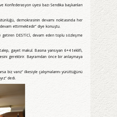
ve Konfederasyon üyesi bazı Sendika başkanları
in bütünlüğü, demokrasinin devamı noktasında her
nu devam ettirmektedir” diye konuştu.
dile getiren DESTİCİ, devam eden toplu sözleşme
alep, gayet makul. Basına yansıyan 6+4 teklifi,
lmesini gerektirir. Bayramdan önce bir anlaşmaya
a biz varız” ilkesiyle çalışmalarını yürüttüğünü
yız” dedi.