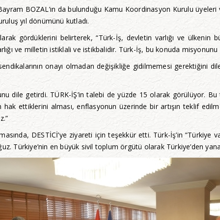
 Bayram BOZAL’ın da bulunduğu Kamu Koordinasyon Kurulu üyeleri 
kuruluş yıl dönümünü kutladı.
larak gördüklerini belirterek, “Türk-İş, devletin varlığı ve ülken
rlığı ve milletin istiklali ve istikbalidir. Türk-İş, bu konuda misyonu
 sendikalarının onayı olmadan değişikliğe gidilmemesi gerektiğini 
 dile getirdi. TÜRK-İŞ’in talebi de yüzde 15 olarak görülüyor. Bu t
n hak ettiklerini alması, enflasyonun üzerinde bir artışın teklif edi
z.”
nda, DESTİCİ’ye ziyareti için teşekkür etti. Türk-İş’in “Türkiye vars
uz. Türkiye’nin en büyük sivil toplum örgütü olarak Türkiye’den yana