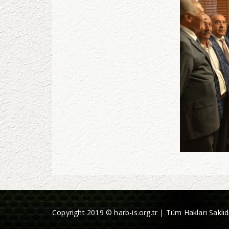
Copyright 2019 © harb-is.org.tr | Tüm Hakları Saklıdı