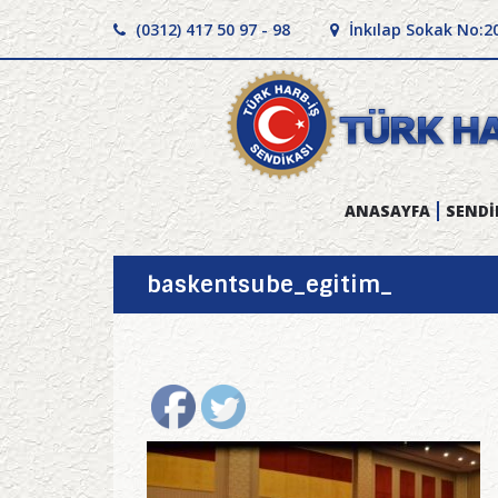
(0312) 417 50 97 - 98
İnkılap Sokak No:2
ANASAYFA
SENDİ
baskentsube_egitim_