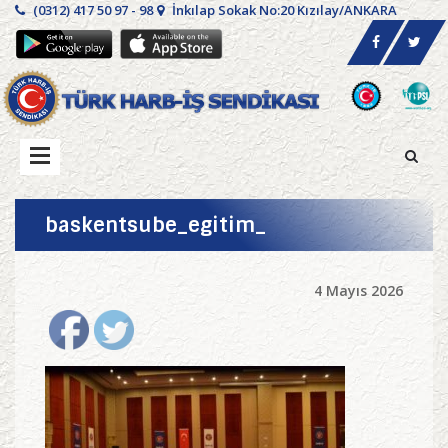
(0312) 417 50 97 - 98
İnkılap Sokak No:20 Kızılay/ANKARA
baskentsube_egitim_
4 Mayıs 2026