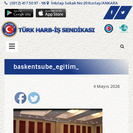
(0312) 417 50 97 - 98
İnkılap Sokak No:20 Kızılay/ANKARA
baskentsube_egitim_
4 Mayıs 2026