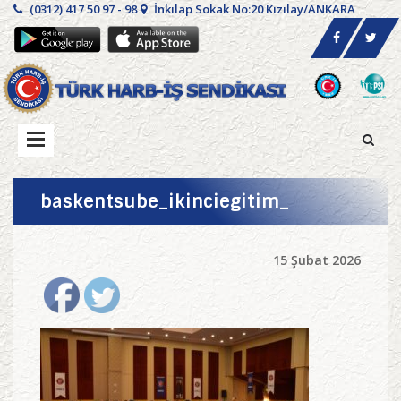
(0312) 417 50 97 - 98
İnkılap Sokak No:20 Kızılay/ANKARA
baskentsube_ikinciegitim_
15 Şubat 2026