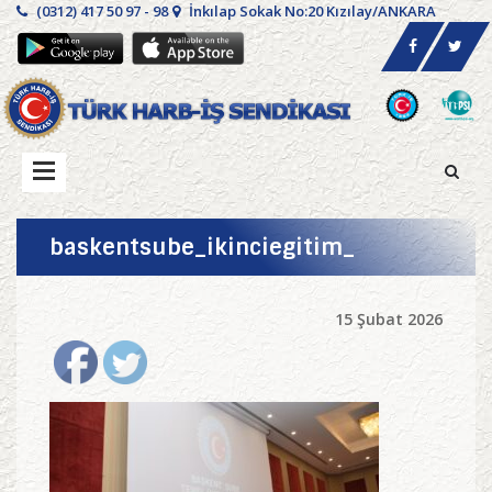
(0312) 417 50 97 - 98
İnkılap Sokak No:20 Kızılay/ANKARA
baskentsube_ikinciegitim_
15 Şubat 2026