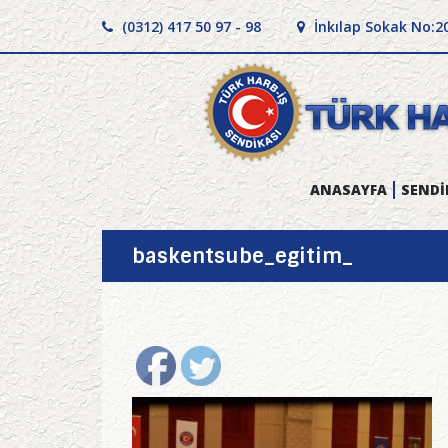
(0312) 417 50 97 - 98
İnkılap Sokak No:2
ANASAYFA
SENDİ
baskentsube_egitim_