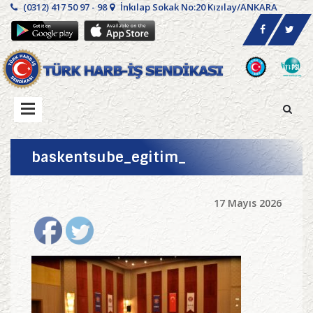
(0312) 417 50 97 - 98
İnkılap Sokak No:20 Kızılay/ANKARA
baskentsube_egitim_
17 Mayıs 2026