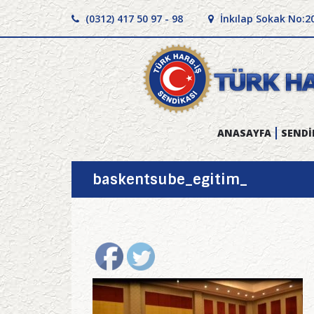
(0312) 417 50 97 - 98
İnkılap Sokak No:2
ANASAYFA
SENDİ
baskentsube_egitim_