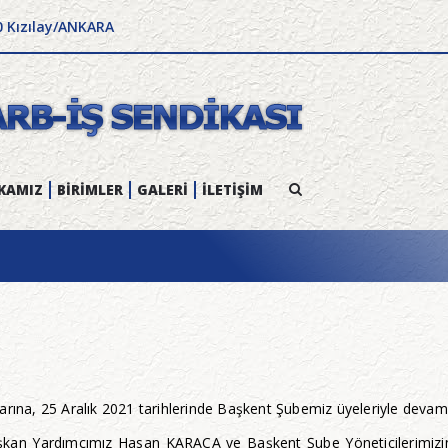
0 Kızılay/ANKARA
KAMIZ
BİRİMLER
GALERİ
İLETİŞİM
na, 25 Aralık 2021 tarihlerinde Başkent Şubemiz üyeleriyle devam 
an Yardımcımız Hasan KARACA ve Başkent Şube Yöneticilerimizin de