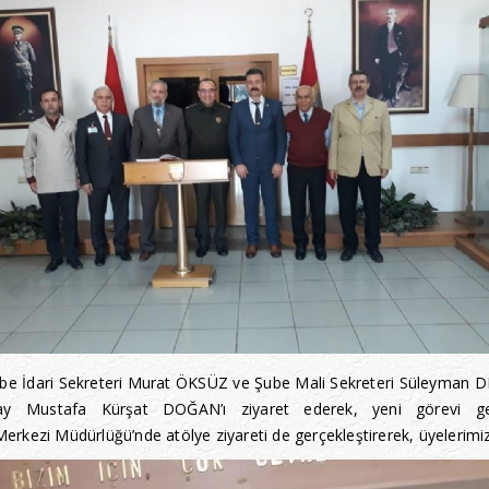
e İdari Sekreteri Murat ÖKSÜZ ve Şube Mali Sekreteri Süleyman D
ay Mustafa Kürşat DOĞAN’ı ziyaret ederek, yeni görevi gelme
Merkezi Müdürlüğü’nde atölye ziyareti de gerçekleştirerek, üyelerimiz