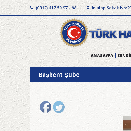
(0312) 417 50 97 - 98
İnkılap Sokak No:2
ANASAYFA
SENDİ
Başkent Şube