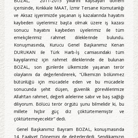
BOZAL, 2011-2015 yıllarını kapsayan dönem
içerisinde, Kırıkkale MAAT, İzmir Tersane Komutanlığı
ve Aksaz işyerimizde yaşanan iş kazalarında hayatını
kaybeden üyelerimiz başta olmak üzere iş kazası
sonucu hayatını kaybeden üyelerimiz ile tüm
emekçilerimiz rahmet dileklerinde bulundu.
Konuşmasında, Kurucu Genel Başkanımız Kenan
DURUKAN ile Türk Harb-İş camiasındaki tüm
kayıplarımız için rahmet dileklerinde de bulunan
BOZAL, son günlerde ülkemizde yaşanan terör
olaylarını da değerlendirerek, “Ülkemizin bölünmez
bütünlüğü için mücadele eden ve bu mücadele
sonucunda şehit düşen, güvenlik görevlilerimize
Allah’tan rahmet, değerli ailelerine sabır ve baş sağlığı
diliyorum. Bölücü terör örgütü şunu bilmelidir ki, bu
millete hiçbir güç diz çöktürtememiştir ve
çöktürtemeyecektir” dedi.
Genel Başkanımız Bayram BOZAL, konuşmasında
14. Faaliyet Dönemini de değerlerdirdi. Sendikamızın