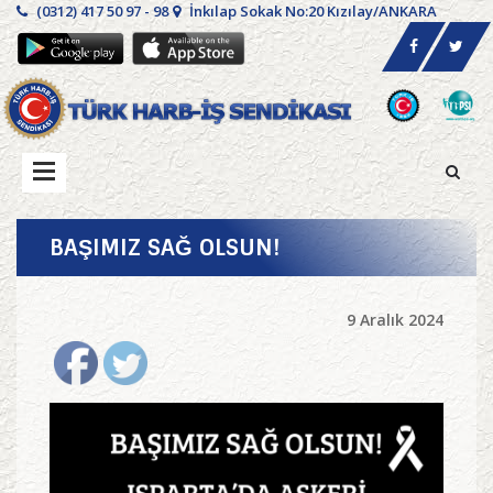
(0312) 417 50 97 - 98
İnkılap Sokak No:20 Kızılay/ANKARA
BAŞIMIZ SAĞ OLSUN!
9 Aralık 2024