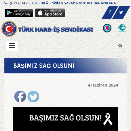
(0312) 417 50 97 - 98
İnkılap Sokak No:20 Kızılay/ANKARA
BAŞIMIZ SAĞ OLSUN!
4 Haziran 2024