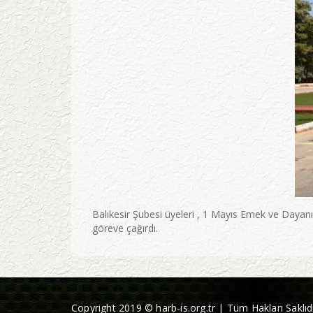
Balıkesir Şubesi üyeleri , 1 Mayıs Emek ve Daya
göreve çağırdı.
Copyright 2019 © harb-is.org.tr | Tüm Hakları Saklıdı