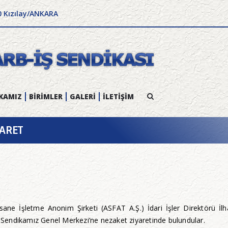
0 Kızılay/ANKARA
KAMIZ
BİRİMLER
GALERİ
İLETİŞİM
YARET
sane İşletme Anonim Şirketi (ASFAT A.Ş.) İdari İşler Direktörü 
Sendikamız Genel Merkezi’ne nezaket ziyaretinde bulundular.