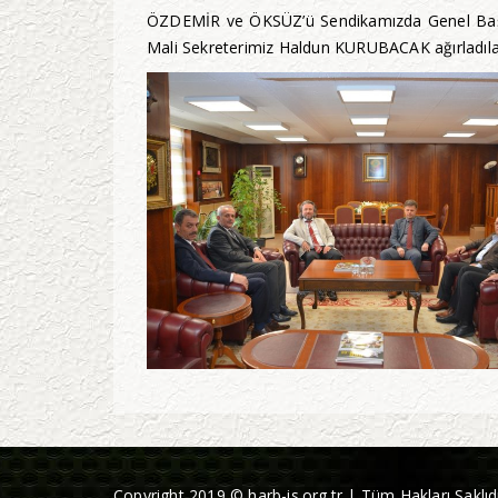
ÖZDEMİR ve ÖKSÜZ’ü Sendikamızda Genel Başk
Mali Sekreterimiz Haldun KURUBACAK ağırladıla
Copyright 2019 © harb-is.org.tr | Tüm Hakları Saklıdı