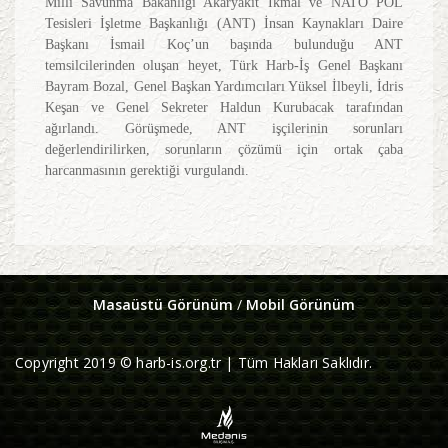
Milli Savunma Bakanlığı Akaryakıt İkmal ve NATO POL
Tesisleri İşletme Başkanlığı (ANT) İnsan Kaynakları Daire
Başkanı İsmail Koç’un başında bulunduğu ANT
temsilcilerinden oluşan heyet, Türk Harb-İş Genel Başkanı
Bayram Bozal, Genel Başkan Yardımcıları Yüksel İlbeyli, İdris
Keşan ve Genel Sekreter Haldun Kurubacak tarafından
ağırlandı. Görüşmede, ANT işçilerinin sorunları
değerlendirilirken, sorunların çözümü için ortak çaba
harcanmasının gerektiği vurgulandı.
Masaüstü Görünüm
/
Mobil Görünüm
Copyright 2019 © harb-is.org.tr | Tüm Hakları Saklıdır.