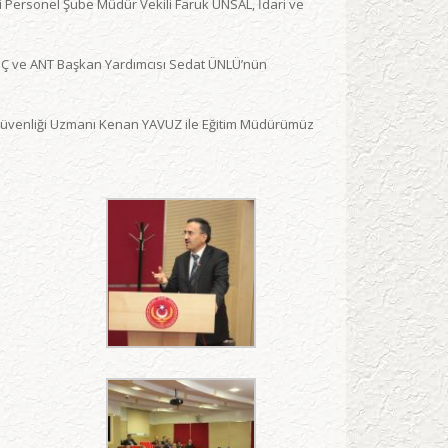
çi Personel Şube Müdür Vekili Faruk ÜNSAL, İdari ve
KILIÇ ve ANT Başkan Yardımcısı Sedat ÜNLÜ’nün
ve Güvenliği Uzmanı Kenan YAVUZ ile Eğitim Müdürümüz