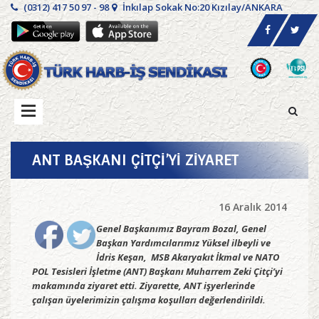
(0312) 417 50 97 - 98
İnkılap Sokak No:20 Kızılay/ANKARA
ANT BAŞKANI ÇİTÇİ’Yİ ZİYARET
16 Aralık 2014
Genel Başkanımız Bayram Bozal, Genel
Başkan Yardımcılarımız Yüksel ilbeyli ve
İdris Keşan, MSB Akaryakıt İkmal ve NATO
POL Tesisleri İşletme (ANT) Başkanı Muharrem Zeki Çitçi’yi
makamında ziyaret etti. Ziyarette, ANT işyerlerinde
çalışan üyelerimizin çalışma koşulları değerlendirildi.