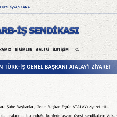
0 Kızılay/ANKARA
KAMIZ
BİRİMLER
GALERİ
İLETİŞİM
TÜRK-İŞ GENEL BAŞKANI ATALAY’I ZİYARET
ra Şube Başkanları, Genel Başkan Ergün ATALAY’ı ziyaret etti.
da aralarında bulunduğu konfederasyon üyesi sendikaların Ankar