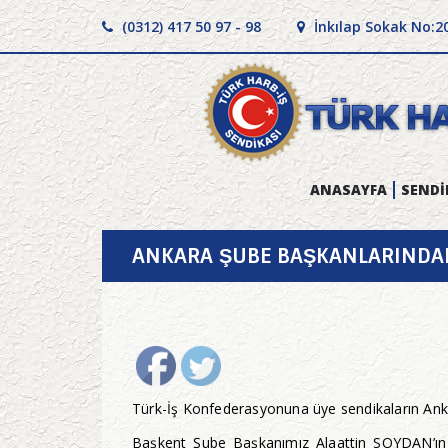
(0312) 417 50 97 - 98
İnkılap Sokak No:2
ANASAYFA
SENDİ
ANKARA ŞUBE BAŞKANLARINDAN 
Türk-İş Konfederasyonuna üye sendikaların Anka
Başkent Şube Başkanımız Alaattin SOYDAN’ın 