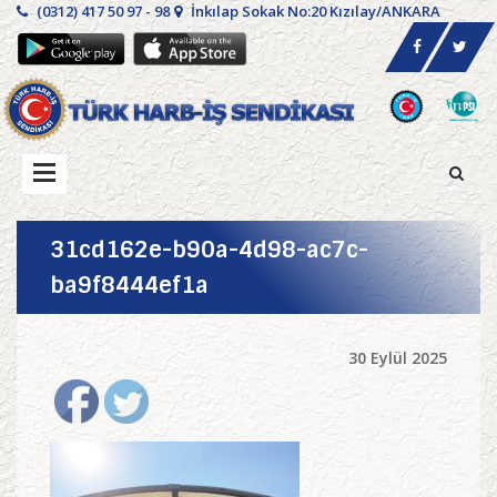
(0312) 417 50 97 - 98
İnkılap Sokak No:20 Kızılay/ANKARA
31cd162e-b90a-4d98-ac7c-
ba9f8444ef1a
30 Eylül 2025