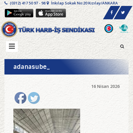
(0312) 417 50 97 - 98
İnkılap Sokak No:20 Kızılay/ANKARA
adanasube_
16 Nisan 2026