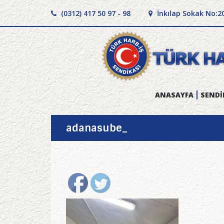
(0312) 417 50 97 - 98
İnkılap Sokak No:2
ANASAYFA
SENDİ
adanasube_